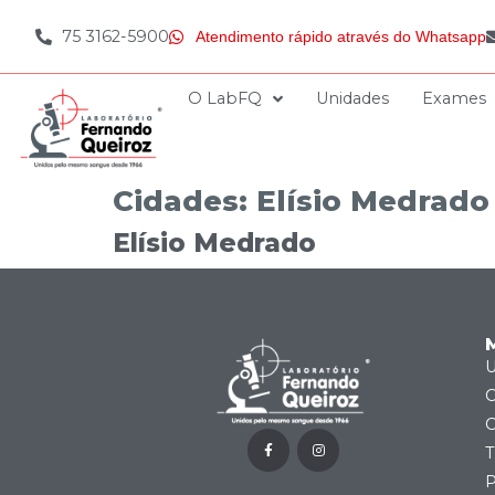
75 3162-5900
Atendimento rápido através do Whatsapp
O LabFQ
Unidades
Exames
Cidades:
Elísio Medrado
Elísio Medrado
U
C
C
T
P