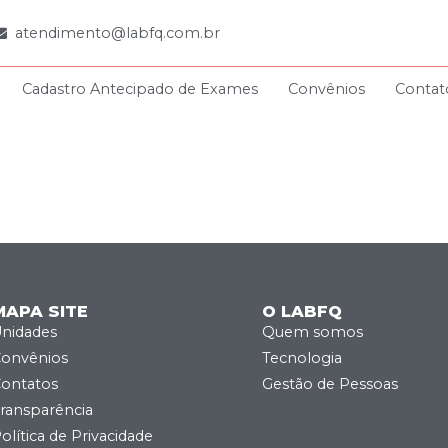
atendimento@labfq.com.br
Cadastro Antecipado de Exames
Convênios
Contat
MAPA SITE
O LABFQ
nidades
Quem somos
onvênios
Tecnologia
ontatos
Gestão de Pessoas
ransparência
olítica de Privacidade